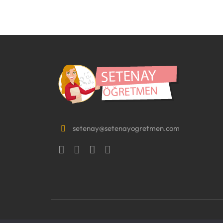
setenay@setenayogretmen.com