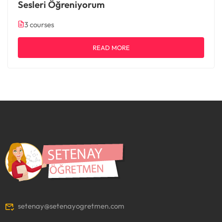
Sesleri Öğreniyorum
3 courses
READ MORE
setenay@setenayogretmen.com