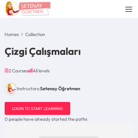
Homes
Collection
Çizgi Çalışmaları
2 Courses
All levels
Instructors:
Setenay Öğretmen
LOGIN TO START LEARNING
0 people have already started the paths