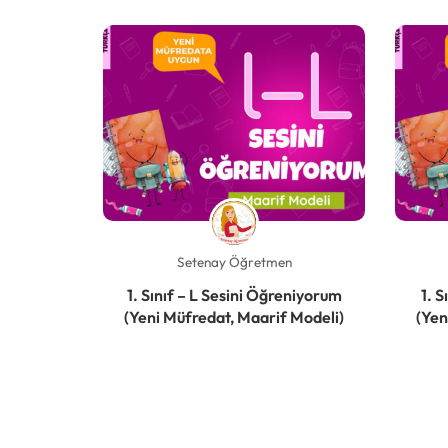
n
Setenay Öğretmen
eniyorum
1. Sınıf – L Sesini Öğreniyorum
1. 
 Modeli)
(Yeni Müfredat, Maarif Modeli)
(Yen