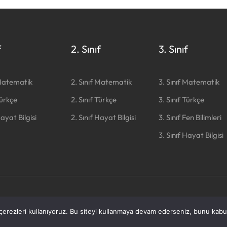
f
2. Sınıf
3. Sınıf
 Matematik
2. Sınıf Matematik
3. Sınıf Matematik
Türkçe
2. Sınıf Türkçe
3. Sınıf Türkçe
Hayat Bilgisi
2. Sınıf Hayat Bilgisi
3. Sınıf Fen Bilimleri
3. Sınıf Hayat Bilgisi
azırlandı ❤️
erezleri kullanıyoruz. Bu siteyi kullanmaya devam ederseniz, bunu kabul 