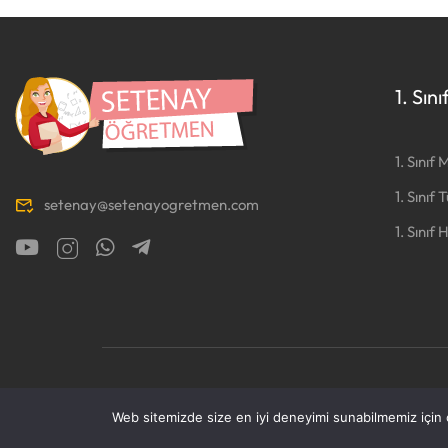
1. Sını
1. Sınıf
1. Sınıf 
setenay@setenayogretmen.com
1. Sınıf 
Setenay Öğretmen
|| Tüm Hakları Saklıdır. Sevgi ile h
Web sitemizde size en iyi deneyimi sunabilmemiz için ç