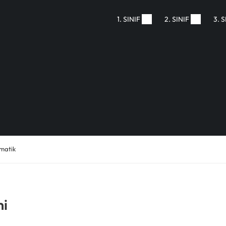
1. SINIF
2. SINIF
3. S
ematik
mi