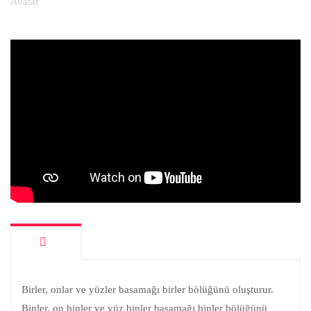
Birler, onlar ve yüzler basamağı birler bölüğünü oluşturur.
Binler, on binler ve yüz binler basamağı binler bölüğünü