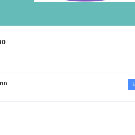
no
ano
İ